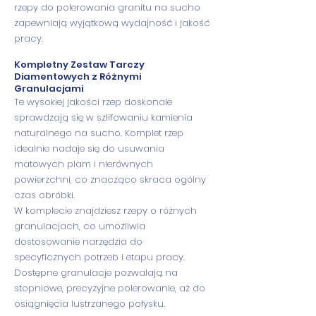
rzepy do polerowania granitu na sucho
zapewniają wyjątkową wydajność i jakość
pracy.
Kompletny Zestaw Tarczy
Diamentowych z Różnymi
Granulacjami
Te wysokiej jakości rzep doskonale
sprawdzają się w szlifowaniu kamienia
naturalnego na sucho. Komplet rzep
idealnie nadaje się do usuwania
matowych plam i nierównych
powierzchni, co znacząco skraca ogólny
czas obróbki.
W komplecie znajdziesz rzepy o różnych
granulacjach, co umożliwia
dostosowanie narzędzia do
specyficznych potrzeb i etapu pracy.
Dostępne granulacje pozwalają na
stopniowe, precyzyjne polerowanie, aż do
osiągnięcia lustrzanego połysku.