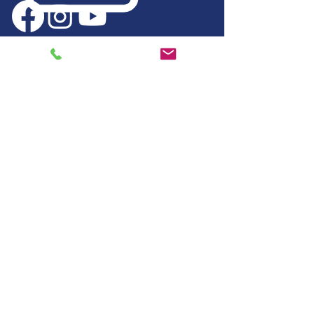
Company name: Top
Diamond Tools
NIP:
5371581643
Address:
Kolejowa 5, 21-500
Biała Podlaska, Poland
stationary store:
Warsaw, Mokotow