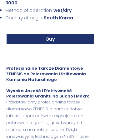
3000
Method of operation:
wet/dry
Country of origin:
South Korea
Buy
Profesjonalne Tarcze Diamentowe
ZENESIS do Polerowania i Szlifowania
Kamienia Naturalnego
Wysoka Jakość i Efektywność
Polerowania Granitu na Sucho i Mokro
Przedstawiamy profesjonalne tarcze
diamentowe ZENESIS o bardzo dobrej
jakości, zaprojektowane specjalnie do
polerowania granitu, gres, kwarcytu i
marmuru na mokro i sucho. Dzięki
innowacyjnej technologii ZENESIS, nasze