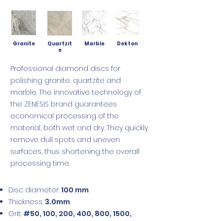
Granite
Quartzit
Marble
Dekton
e
Professional diamond discs for
polishing granite, quartzite and
marble. The innovative technology of
the ZENESIS brand guarantees
economical processing of the
material, both wet and dry. They quickly
remove dull spots and uneven
surfaces, thus shortening the overall
processing time.
Disc diameter:
100 mm
Thickness:
3.0mm
Grit:
#50, 100, 200, 400, 800, 1500,