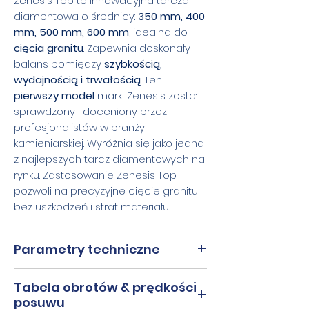
Zenesis Top to innowacyjna tarcza
diamentowa o średnicy:
350 mm, 400
mm, 500 mm, 600 mm
, idealna do
cięcia granitu
. Zapewnia doskonały
balans pomiędzy
szybkością,
wydajnością i trwałością
. Ten
pierwszy model
marki Zenesis został
sprawdzony i doceniony przez
profesjonalistów w branży
kamieniarskiej. Wyróżnia się jako jedna
z najlepszych tarcz diamentowych na
rynku. Zastosowanie Zenesis Top
pozwoli na precyzyjne cięcie granitu
bez uszkodzeń i strat materiału.
Parametry techniczne
średnice
366, 416, 466,
Tabela obrotów & prędkości
posuwu
516, 616 mm