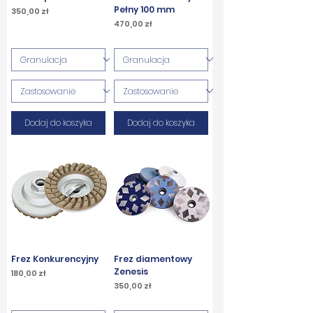
Pełny 100 mm
Cena
350,00 zł
Cena
470,00 zł
PTU w tym
PTU w tym
Dodaj do koszyka
Dodaj do koszyka
Frez Konkurencyjny
Frez diamentowy
Zenesis
Cena
180,00 zł
Cena
350,00 zł
PTU w tym
PTU w tym