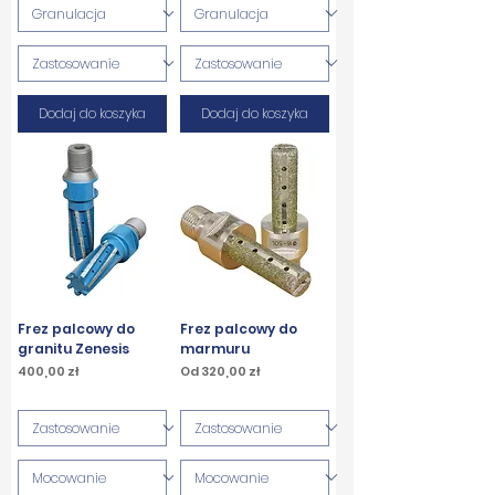
Dodaj do koszyka
Dodaj do koszyka
Frez palcowy do
Frez palcowy do
granitu Zenesis
marmuru
Cena
Cena rabatowa
400,00 zł
Od
320,00 zł
PTU w tym
PTU w tym