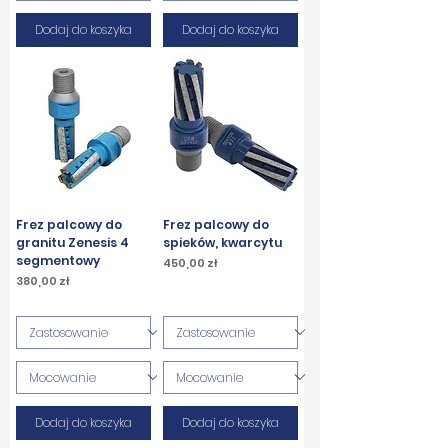
Dodaj do koszyka
Dodaj do koszyka
Frez palcowy do
Frez palcowy do
granitu Zenesis 4
spieków, kwarcytu
segmentowy
Cena
450,00 zł
Cena
380,00 zł
PTU w tym
PTU w tym
Dodaj do koszyka
Dodaj do koszyka