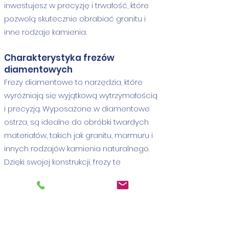
inwestujesz w precyzję i trwałość, które
pozwolą skutecznie obrabiać granitu i
inne rodzaje kamienia.
Charakterystyka frezów
diamentowych
Frezy diamentowe to narzędzia, które
wyróżniają się wyjątkową wytrzymałością
i precyzją. Wyposażone w diamentowe
ostrza, są idealne do obróbki twardych
materiałów, takich jak granitu, marmuru i
innych rodzajów kamienia naturalnego.
Dzięki swojej konstrukcji, frezy te
zapewniają wysoką wydajność i długą
żywotność, co czyni je niezastąpionymi
w profesjonalnych zastosowaniach.
Frezy diamentowe dostępne są w
różnych kształtach, co pozwala na ich