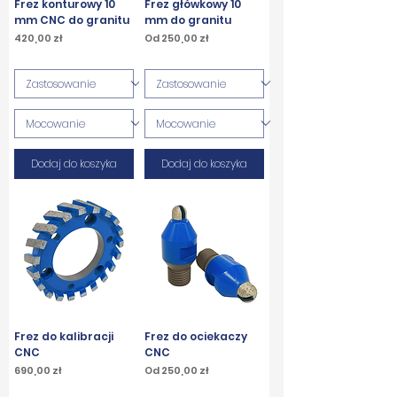
Frez konturowy 10
Frez główkowy 10
mm CNC do granitu
mm do granitu
Cena
Cena rabatowa
420,00 zł
Od
250,00 zł
PTU w tym
PTU w tym
Dodaj do koszyka
Dodaj do koszyka
Frez do kalibracji
Frez do ociekaczy
CNC
CNC
Cena
Cena rabatowa
690,00 zł
Od
250,00 zł
PTU w tym
PTU w tym