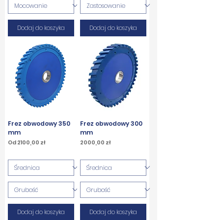
Dodaj do koszyka
Dodaj do koszyka
Frez obwodowy 350
Frez obwodowy 300
mm
mm
Cena rabatowa
Cena
Od
2100,00 zł
2000,00 zł
PTU w tym
PTU w tym
Dodaj do koszyka
Dodaj do koszyka