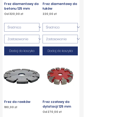
Frez diamentowy do
Frez diamentowy do
betonu 125 mm
łuków
Cena rabatowa
Cena
Od
320,00 zł
220,00 zł
PTU w tym
PTU w tym
Dodaj do koszyka
Dodaj do koszyka
Frez do rowków
Frez czołowy do
dylatacji 125 mm
Cena
180,00 zł
Cena rabatowa
Od
270,00 zł
PTU w tym
PTU w tym