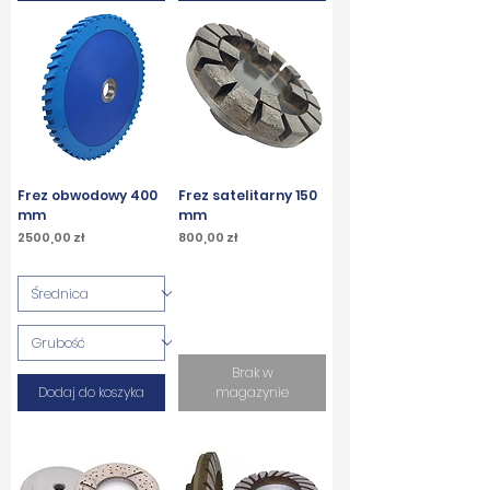
Frez obwodowy 400
Frez satelitarny 150
mm
mm
Cena
Cena
2500,00 zł
800,00 zł
PTU w tym
PTU w tym
Brak w
Dodaj do koszyka
magazynie