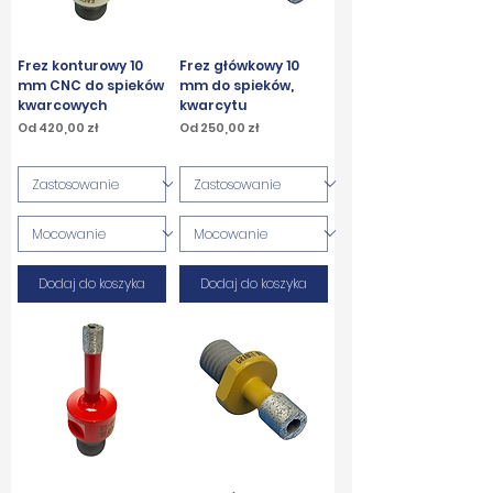
Frez konturowy 10
Frez główkowy 10
mm CNC do spieków
mm do spieków,
kwarcowych
kwarcytu
Cena rabatowa
Cena rabatowa
Od
420,00 zł
Od
250,00 zł
PTU w tym
PTU w tym
Dodaj do koszyka
Dodaj do koszyka