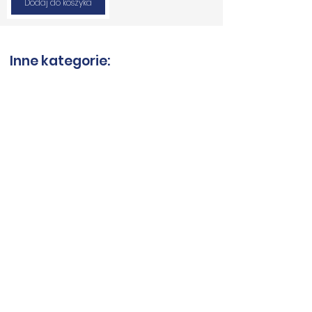
Dodaj do koszyka
Inne kategorie:
Tarcze do spieków
Tarcze-kwarcyt
Tarcze do granitu
Piły do granitu