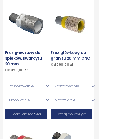
Frez główkowy do
Frez główkowy do
spieków, kwarcytu
granitu 20 mm CNC
20 mm
Cena rabatowa
Od
290,00 zł
Cena rabatowa
Od
320,00 zł
PTU w tym
PTU w tym
Dodaj do koszyka
Dodaj do koszyka