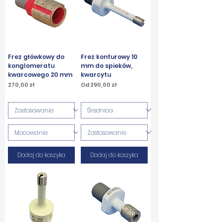
Frez główkowy do
Frez konturowy 10
konglomeratu
mm do spieków,
kwarcowego 20 mm
kwarcytu
Cena
Cena rabatowa
270,00 zł
Od
290,00 zł
PTU w tym
PTU w tym
Dodaj do koszyka
Dodaj do koszyka