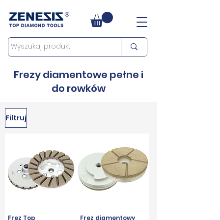
Frezy diamentowe pełne i
do rowków
Filtruj
Frez Top
Frez diamentowy