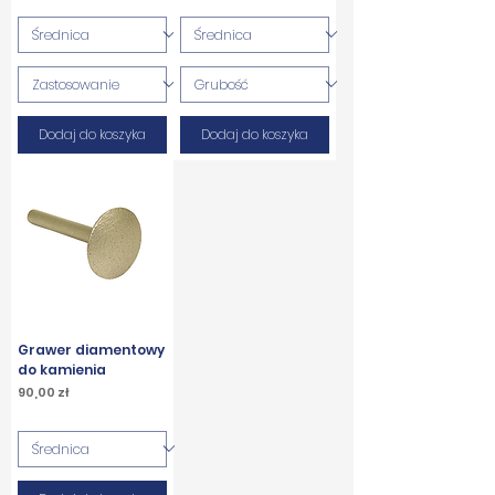
Dodaj do koszyka
Dodaj do koszyka
Grawer diamentowy
do kamienia
Cena
90,00 zł
PTU w tym