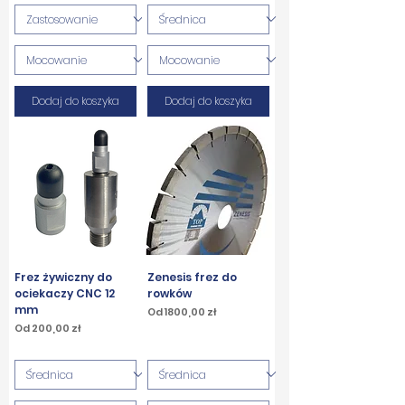
Dodaj do koszyka
Dodaj do koszyka
Frez żywiczny do
Zenesis frez do
ociekaczy CNC 12
rowków
mm
Cena rabatowa
Od
1800,00 zł
Cena rabatowa
Od
200,00 zł
PTU w tym
PTU w tym