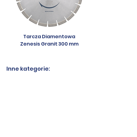
Rodzaj dysku
cichy
Kraj
Korea
pochodzenia
Południowa
Tarcza Diamentowa
Tarcza Diament
Zenesis Granit 300 mm
Zenesis Granit 2
Inne kategorie:
Tarcze do granitu
Tarcze do spieków