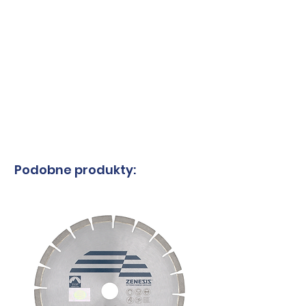
segmentu
średnio
twardy
grubość
250
2,8
dysku
mm
mm
300
3,2
mm
mm
Podobne produkty:
Otwór
25,4 mm
30 mm
32 mm