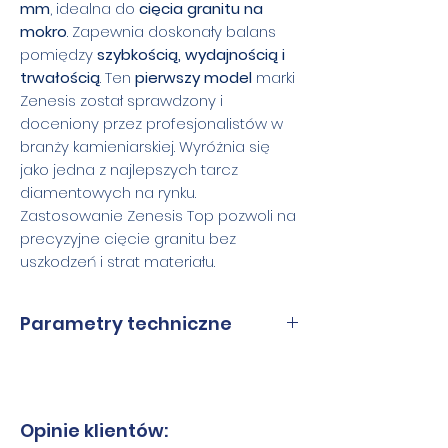
mm
, idealna do
cięcia granitu na
mokro
. Zapewnia doskonały balans
pomiędzy
szybkością, wydajnością i
trwałością
. Ten
pierwszy model
marki
Zenesis został sprawdzony i
doceniony przez profesjonalistów w
branży kamieniarskiej. Wyróżnia się
jako jedna z najlepszych tarcz
diamentowych na rynku.
Zastosowanie Zenesis Top pozwoli na
precyzyjne cięcie granitu bez
uszkodzeń i strat materiału.
Parametry techniczne
średnice
250, 300 mm
wysokość
12 mm,
Opinie klientów: