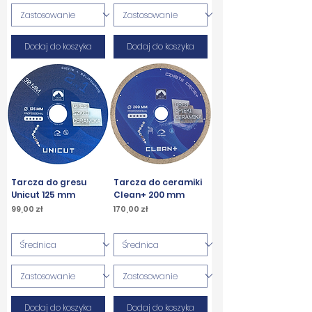
Dodaj do koszyka
Dodaj do koszyka
Tarcza do gresu
Tarcza do ceramiki
Unicut 125 mm
Clean+ 200 mm
Cena
Cena
99,00 zł
170,00 zł
PTU w tym
PTU w tym
Dodaj do koszyka
Dodaj do koszyka