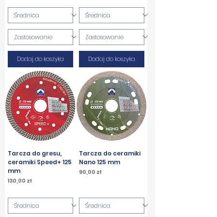
Dodaj do koszyka
Dodaj do koszyka
Tarcza do gresu,
Tarcza do ceramiki
ceramiki Speed+ 125
Nano 125 mm
mm
Cena
90,00 zł
Cena
130,00 zł
PTU w tym
PTU w tym