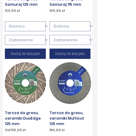
Samuraj 125 mm
Samuraj 115 mm
Cena
Cena
120,00 zł
100,00 zł
PTU w tym
PTU w tym
Dodaj do koszyka
Dodaj do koszyka
Tarcza do gresu,
Tarcza do gresu,
ceramiki DuoEdge
ceramiki Multicut
125 mm
125 mm
Cena rabatowa
Cena
Od
130,00 zł
160,00 zł
PTU w tym
PTU w tym