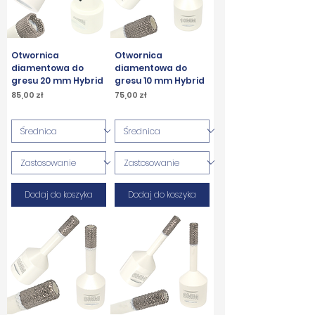
Otwornica
Otwornica
diamentowa do
diamentowa do
gresu 20 mm Hybrid
gresu 10 mm Hybrid
Cena
Cena
85,00 zł
75,00 zł
PTU w tym
PTU w tym
Dodaj do koszyka
Dodaj do koszyka