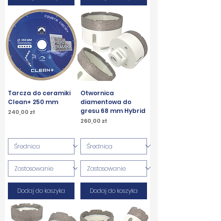
Tarcza do ceramiki
Otwornica
Clean+ 250 mm
diamentowa do
gresu 68 mm Hybrid
Cena
240,00 zł
Cena
260,00 zł
PTU w tym
PTU w tym
Dodaj do koszyka
Dodaj do koszyka