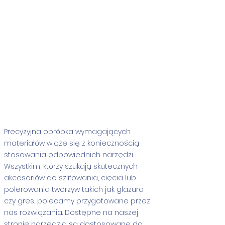
Show More
Precyzyjna obróbka wymagających
materiałów wiąże się z koniecznością
stosowania odpowiednich narzędzi.
Wszystkim, którzy szukają skutecznych
akcesoriów do szlifowania, cięcia lub
polerowania tworzyw takich jak glazura
czy gres, polecamy przygotowane przez
nas rozwiązania. Dostępne na naszej
stronie narzędzia są dostosowane do