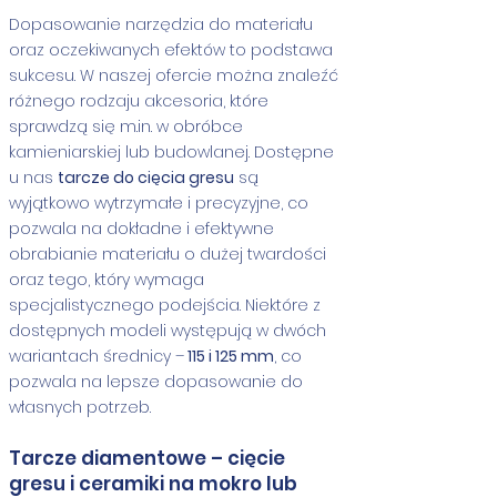
Dopasowanie narzędzia do materiału
oraz oczekiwanych efektów to podstawa
sukcesu. W naszej ofercie można znaleźć
różnego rodzaju akcesoria, które
sprawdzą się m.in. w obróbce
kamieniarskiej lub budowlanej. Dostępne
u nas
tarcze do cięcia gresu
są
wyjątkowo wytrzymałe i precyzyjne, co
pozwala na dokładne i efektywne
obrabianie materiału o dużej twardości
oraz tego, który wymaga
specjalistycznego podejścia. Niektóre z
dostępnych modeli występują w dwóch
wariantach średnicy –
115 i 125 mm
, co
pozwala na lepsze dopasowanie do
własnych potrzeb.
Tarcze diamentowe – cięcie
gresu i ceramiki na mokro lub