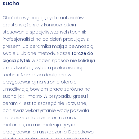
sucho
Obróbka wymagających materiałów
często wiąże się z koniecznością
stosowania specjalistycznych technik.
Profesjonaliści na co dzień pracujący z
gresem lub ceramika mają z pewnością
swoje ulubione metody. Nasze
tarcze do
cięcia płytek
w żaden sposób nie kolidują
z możliwością wyboru preferowanej
techniki. Narzędzia dostępne w
przygotowanej na stronie ofercie
umożliwiają bowiem pracę zarówno na
sucho, jak i mokro. W przypadku gresu i
ceramiki jest to szczególnie korzystne,
ponieważ wykorzystanie wody pozwala
na lepsze chłodzenie ostrza oraz
materiału, co minimalizuje ryzyko
przegrzewania i uszkodzenia. Dodatkowo,
cięcie na mokro zmniejsza emisję pyłu,