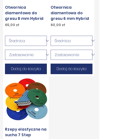
Otwornica
Otwornica
diamentowa do
diamentowa do
gresu 8 mm Hybrid
gresu 6 mm Hybrid
Cena
Cena
65,00 zł
60,00 zł
PTU w tym
PTU w tym
Dodaj do koszyka
Dodaj do koszyka
Rzepy elastyczne na
sucho 7 Step