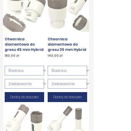
Otwornica
Otwornica
diamentowa do
diamentowa do
gresu 45 mm Hybrid
gresu 35 mm Hybrid
Cena
Cena
180,00 zł
140,00 zł
PTU w tym
PTU w tym
Dodaj do koszyka
Dodaj do koszyka