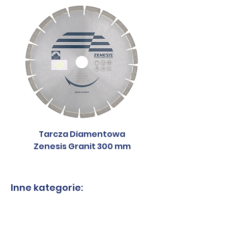
Tarcza Diamentowa
Tarcza Diament
Zenesis Granit 300 mm
Zenesis Granit 2
Inne kategorie:
Tarcze do granitu
Tarcze do spieków