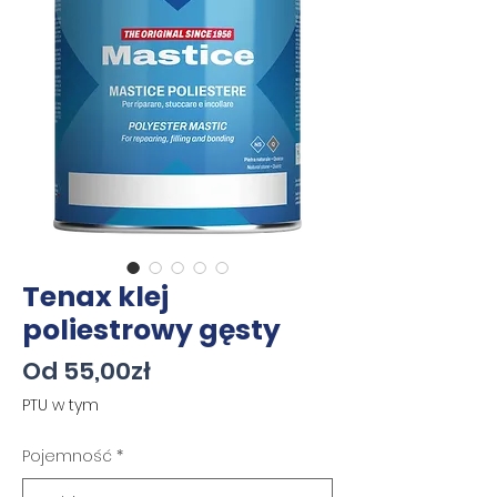
Tenax klej
poliestrowy gęsty
Cena
Od
55,00zł
Rabatowa
PTU w tym
Pojemność
*