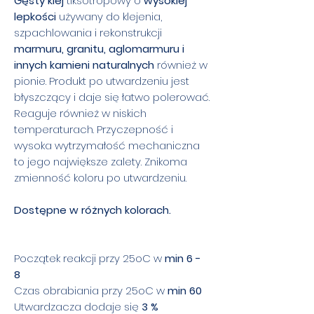
Gęsty klej
tiksotropowy o
wysokiej
lepkości
używany do klejenia,
szpachlowania i rekonstrukcji
marmuru, granitu, aglomarmuru i
innych kamieni naturalnych
również w
pionie. Produkt po utwardzeniu jest
błyszczący i daje się łatwo polerować.
Reaguje również w niskich
temperaturach. Przyczepność i
wysoka wytrzymałość mechaniczna
to jego największe zalety. Znikoma
zmienność koloru po utwardzeniu.
Dostępne w różnych kolorach.
Początek reakcji przy 25oC w
min 6 -
8
Czas obrabiania przy 25oC w
min 60
Utwardzacza dodaje się
3 %