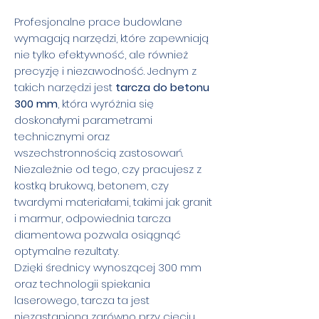
Profesjonalne prace budowlane
wymagają narzędzi, które zapewniają
nie tylko efektywność, ale również
precyzję i niezawodność. Jednym z
takich narzędzi jest
tarcza do betonu
300 mm
, która wyróżnia się
doskonałymi parametrami
technicznymi oraz
wszechstronnością zastosowań.
Niezależnie od tego, czy pracujesz z
kostką brukową, betonem, czy
twardymi materiałami, takimi jak granit
i marmur, odpowiednia tarcza
diamentowa pozwala osiągnąć
optymalne rezultaty.
Dzięki średnicy wynoszącej 300 mm
oraz technologii spiekania
laserowego, tarcza ta jest
niezastąpiona zarówno przy cięciu