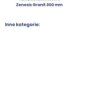
Zenesis Granit 300 mm
Zenesis Granit 2
Inne kategorie:
Tarcze do granitu
Tarcze do spieków
Tarcze-kwarcyt
Tarcze-marmur