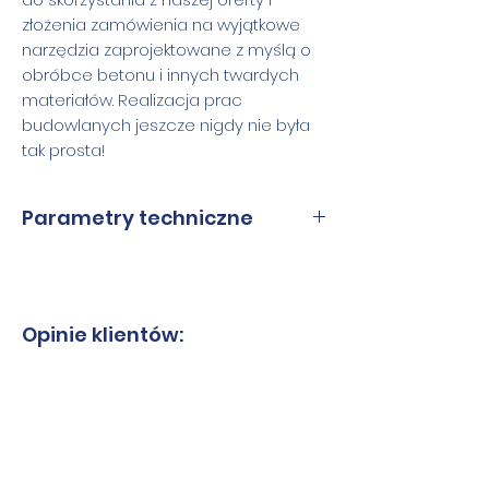
złożenia zamówienia na wyjątkowe
narzędzia zaprojektowane z myślą o
obróbce betonu i innych twardych
materiałów. Realizacja prac
budowlanych jeszcze nigdy nie była
tak prosta!
Parametry techniczne
Średnice
300 mm
Wysokość
15 mm
Opinie klientów:
segmentu
Grubość
3,2
mm
segmentu