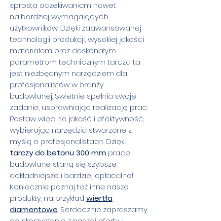
sprosta oczekiwaniom nawet
najbardziej wymagających
użytkowników. Dzięki zaawansowanej
technologii produkcji, wysokiej jakości
materiałom oraz doskonałym
parametrom technicznym tarcza ta
jest niezbędnym narzędziem dla
profesjonalistów w branży
budowlanej. Świetnie spełnia swoje
zadanie, usprawniając realizację prac.
Postaw więc na jakość i efektywność,
wybierając narzędzia stworzone z
myślą o profesjonalistach. Dzięki
tarczy do betonu 300 mm
prace
budowlane staną się szybsze,
dokładniejsze i bardziej opłacalne!
Koniecznie poznaj też inne nasze
produkty, na przykład
wiertła
diamentowe
. Serdecznie zapraszamy
do skorzystania z naszej oferty i