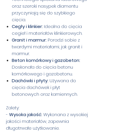
oraz szeroki nasypek diamentu
przyczyniają się do szybkiego
cięcia.
Cegły i klinkier:
Idealna do cięcia
cegieł i materiałów klinkierowych.
Granit i marmur:
Poradzi sobie z
twardymi materiałami, jak granit i
marmur.
Beton komórkowy i gazobeton:
Doskonała do cięcia betonu
komórkowego i gazobetonu.
Dachówki i płyty:
Używana do
cięcia dachówek i płyt
betonowych oraz kamiennych.
Zalety:
-
Wysoka jakość:
Wykonana z wysokiej
jakości materiałów, zapewnia
długotrwałe użytkowanie.