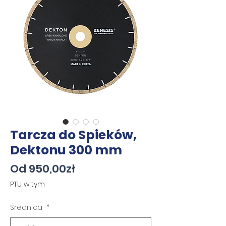
Tarcza do Spieków,
Dektonu 300 mm
Cena
Od
950,00zł
Rabatowa
PTU w tym
Średnica
*