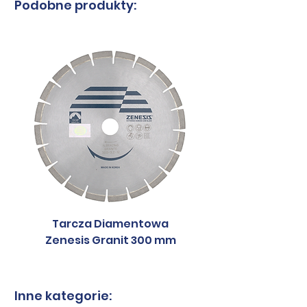
Podobne produkty:
90 mm
Rodzaj dysku
cichy,
wzmocniony
Kraj
Korea
pochodzenia
Południowa
Tarcza Diamentowa
Tarcza Diament
Zenesis Granit 300 mm
Zenesis Granit 2
Inne kategorie: