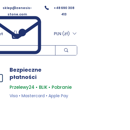
sklep@zenesis-
+48 690 308
stone.com
413
PLN (zł)
kt
Bezpieczne
płatności
Przelewy24 • BLIK • Pobranie
Visa • Mastercard • Apple Pay