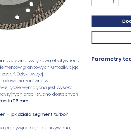
Dod
Parametry te
 mm
zapewnia wyjątkową efektywność
elementów granitowych, umożliwiając
Średnice
 zadań. Dzięki swojej
astosowanie zarówno w
ctwie, gdzie wymagana jest wysoka
Wysokość
precyzyjnych prac i trudno dostępnych
segmentu
ranitu 115 mm
.
Grubość dysk
ień – jak działa segment turbo?
Otwór
a precyzyjne cięcia zakrzywione,