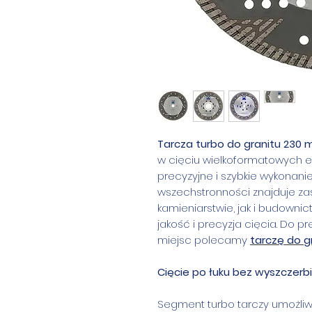
Tarcza turbo do granitu 230
w cięciu wielkoformatowych 
precyzyjne i szybkie wykonanie
wszechstronności znajduje z
kamieniarstwie, jak i budowni
jakość i precyzja cięcia. Do 
miejsc polecamy
tarczę do g
Cięcie po łuku bez wyszczerb
Segment turbo tarczy umożliwi