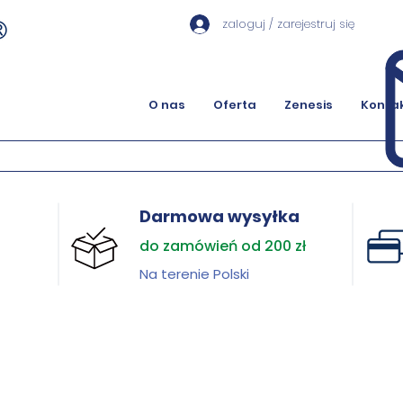
zaloguj / zarejestruj się
O nas
Oferta
Zenesis
Konta
Darmowa wysyłka
do zamówień od 200 zł
Na terenie Polski