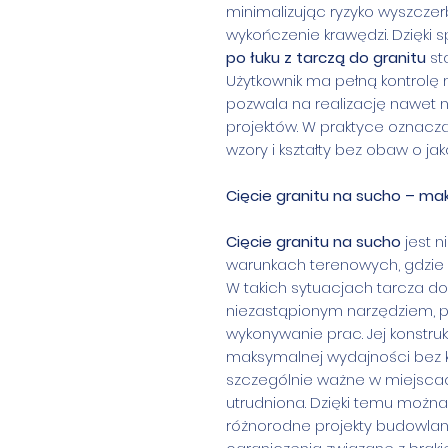
minimalizując ryzyko wyszczer
wykończenie krawędzi. Dzięki 
po łuku z tarczą do granitu
sta
Użytkownik ma pełną kontrolę 
pozwala na realizację nawet 
projektów. W praktyce oznacz
wzory i kształty bez obaw o ja
Cięcie granitu na sucho – m
Cięcie granitu na sucho
jest n
warunkach terenowych, gdzie
W takich sytuacjach tarcza do 
niezastąpionym narzędziem, p
wykonywanie prac. Jej konstru
maksymalnej wydajności bez k
szczególnie ważne w miejscach
utrudniona. Dzięki temu możn
różnorodne projekty budowlan