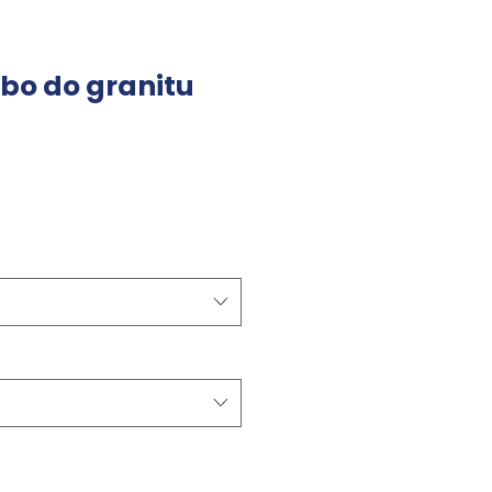
rbo do granitu
Cena
Rabatowa