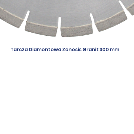
Tarcza Diamentowa Zenesis Granit 300 mm
e do spieków
Tarcze-kwarcyt
Tarcze-marm