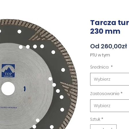
Tarcza tu
230 mm
Od
260,00zł
PTU w tym
Średnica
*
Wybierz
Zastosowanie
*
Wybierz
Sztuk
*