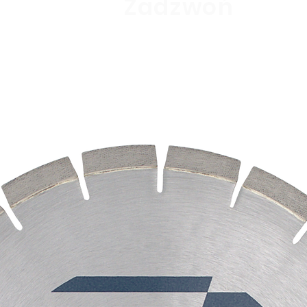
tania?
Zadzwoń
69