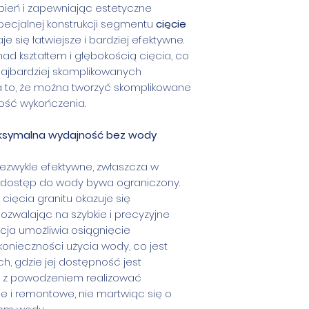
bień i zapewniając estetyczne
Rodzaj dysku
specjalnej konstrukcji segmentu
cięcie
je się łatwiejsze i bardziej efektywne.
nad kształtem i głębokością cięcia, co
Kraj pochodze
najbardziej skomplikowanych
a to, że można tworzyć skomplikowane
kość wykończenia.
aksymalna wydajność bez wody
iezwykle efektywne, zwłaszcza w
 dostęp do wody bywa ograniczony.
cięcia granitu okazuje się
ozwalając na szybkie i precyzyjne
kcja umożliwia osiągnięcie
onieczności użycia wody, co jest
, gdzie jej dostępność jest
a z powodzeniem realizować
e i remontowe, nie martwiąc się o