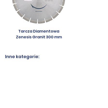
Tarcza Diamentowa
Tarcza Diament
Zenesis Granit 300 mm
Zenesis Granit 2
Inne kategorie:
Tarcze do granitu
Tarcze do spieków