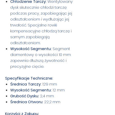
Chłodzenie Tarczy:
Wentylowany
dysk skutecznie chłodzi tarczę
podczas pracy, zapobiegając jej
odkształceniom i wydłużając jej
trwałość. Specjalne rowki
kompensacyjne chłodzą tarczę i
samym zapobiegają
odkształceniom.
Wysokość Segmentu:
Segment
diamentowy o wysokości 10 mm
zapewnia dłuższą żywotność i
precyzyjne cięcie.
Specyfikacje Techniczne:
Średnica Tarczy:
129 mm
Wysokość Segmentu:
12 mm
Grubość Dysku:
2,4 mm
Średnica Otworu:
22,2 mm
Korzyści z Zakupu: