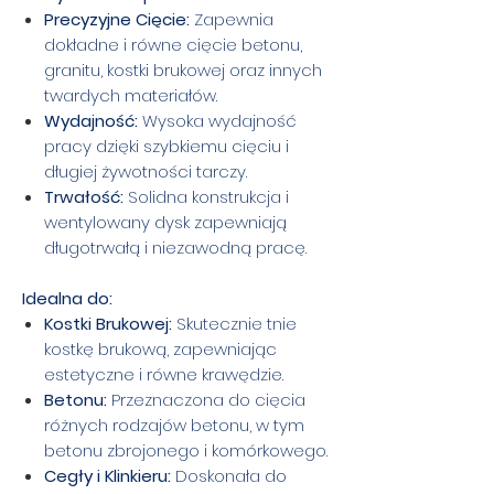
Precyzyjne Cięcie:
Zapewnia
dokładne i równe cięcie betonu,
granitu, kostki brukowej oraz innych
twardych materiałów.
Wydajność:
Wysoka wydajność
pracy dzięki szybkiemu cięciu i
długiej żywotności tarczy.
Trwałość:
Solidna konstrukcja i
wentylowany dysk zapewniają
długotrwałą i niezawodną pracę.
Idealna do:
Kostki Brukowej:
Skutecznie tnie
kostkę brukową, zapewniając
estetyczne i równe krawędzie.
Betonu:
Przeznaczona do cięcia
różnych rodzajów betonu, w tym
betonu zbrojonego i komórkowego.
Cegły i Klinkieru:
Doskonała do