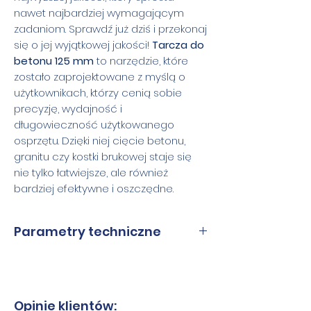
nawet najbardziej wymagającym
zadaniom. Sprawdź już dziś i przekonaj
się o jej wyjątkowej jakości!
Tarcza do
betonu 125 mm
to narzędzie, które
zostało zaprojektowane z myślą o
użytkownikach, którzy cenią sobie
precyzję, wydajność i
długowieczność użytkowanego
osprzętu. Dzięki niej cięcie betonu,
granitu czy kostki brukowej staje się
nie tylko łatwiejsze, ale również
bardziej efektywne i oszczędne.
Parametry techniczne
Średnice
125 mm
Wysokość
12 mm
Opinie klientów: