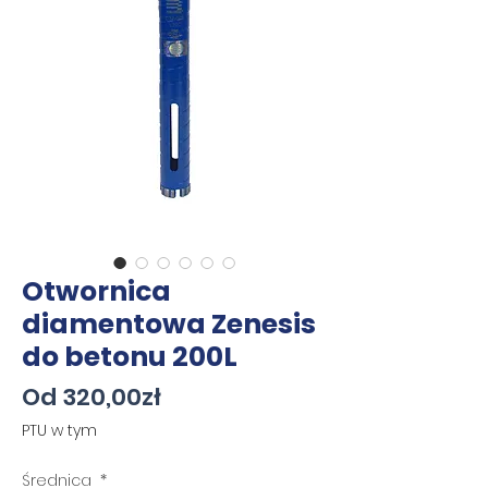
Otwornica
diamentowa Zenesis
do betonu 200L
Cena
Od
320,00zł
Rabatowa
PTU w tym
Średnica
*