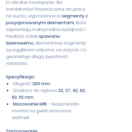
to idealne rozwiązanie dla
instalatorów! Przeznaczone do pracy
na sucho, wyposażone w
segmenty z
pozycjonowanymi diamentami
, które
zapewniają maksymalną wydajność i
trwałość. Dzięki
spawaniu
laserowemu
, diamentowe segmenty
są wyjątkowo odporne na zużycie, co
gwarantuje długą żywotność
narzędzia.
Specyfikacja:
Długość:
200 mm
Średnice do wyboru:
32, 37, 42, 62,
82, 112 mm
Mocowanie M16
– bezpośredni
montaż na gwint wrzeciona
wiertarki
Zastosowanie: