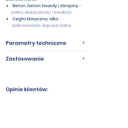
Beton, beton twardy i zbrojony
–
pełna skuteczność i trwałość
Cegła klasyczna, silka
–
zastosowanie dopuszczalne
Parametry techniczne
Średnice
32, 37, 42, 62,
Zastosowanie
82, 112 mm
Zastosowanie
Beton, Beton
Długość
200 mm
zalecane
twardy i
robocza
zbrojony
Opinie klientów:
Wysokość
10 mm
Zastosowanie
Cegła, Silka
segmentu
dopuszczalne
Grubość
3,5 mm