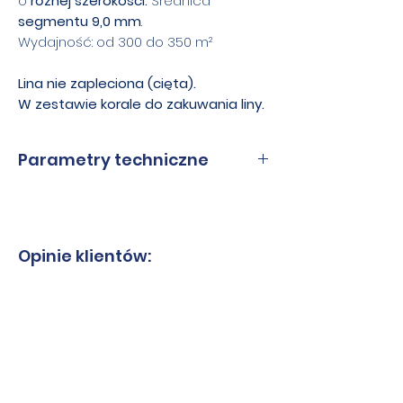
o
różnej szerokości.
Średnica
segmentu 9,0 mm
.
Wydajność: od 300 do 350 m²
Lina nie zapleciona (cięta).
W zestawie korale do zakuwania liny.
Parametry techniczne
Długość
-16,8
-17,3
-18,3
Opinie klientów:
-19,2
-19,8
-21
-21,4
metrów