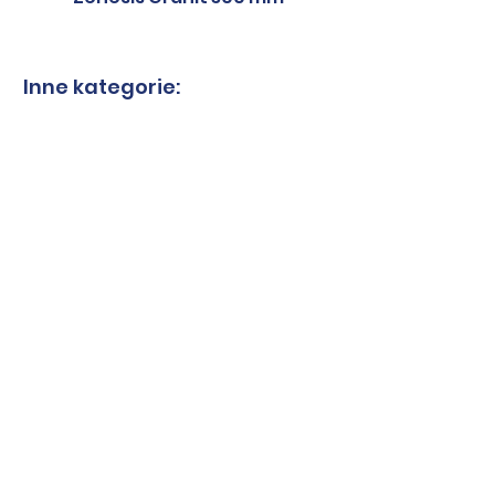
Inne kategorie:
Tarcze do granitu
Tarcze do spieków
Tarcze-kwarcyt
Tarcze-marmur