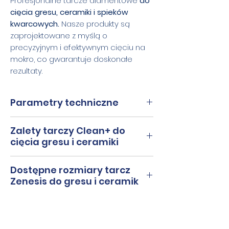
Profesjonalne tarcze diamentowe
do
cięcia gresu, ceramiki i spieków
kwarcowych.
Nasze produkty są
zaprojektowane z myślą o
precyzyjnym i efektywnym cięciu na
mokro, co gwarantuje doskonałe
rezultaty.
Parametry techniczne
Średnice
250 mm
Zalety tarczy Clean+ do
cięcia gresu i ceramiki
Wysokość
10 mm
Tarcze Zenesis do cięcia gresu i
segmentu
Dostępne rozmiary tarcz
ceramiki na mokro wyróżniają
Zenesis do gresu i ceramik
się wyjątkową trwałością i
Grubość
1,8 mm
Oferujemy szeroki wybór
precyzją.
Dzięki zaawansowanej
dysku
rozmiarów tarcz Zenesis do
technologii produkcji, nasze