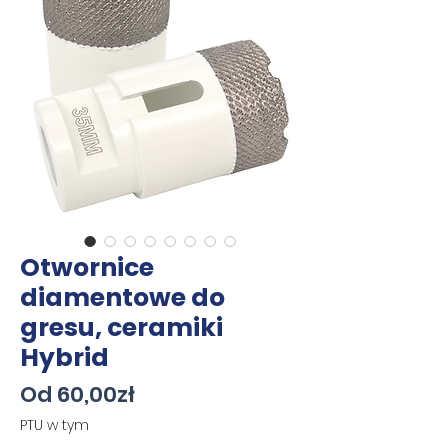
Otwornice
diamentowe do
gresu, ceramiki
Hybrid
Cena
Od
60,00zł
Rabatowa
PTU w tym