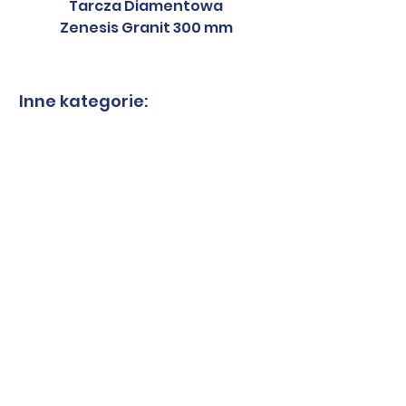
Tarcza Diamentowa
Tarcza Diament
Zenesis Granit 300 mm
Zenesis Granit 2
Inne kategorie:
Tarcze do granitu
Tarcze do spieków
Tarcze-kwarcyt
Tarcze-marmur