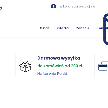
zaloguj / zarejestruj się
O nas
Oferta
Zenesis
Konta
Darmowa wysyłka
do zamówień od 200 zł
Na terenie Polski