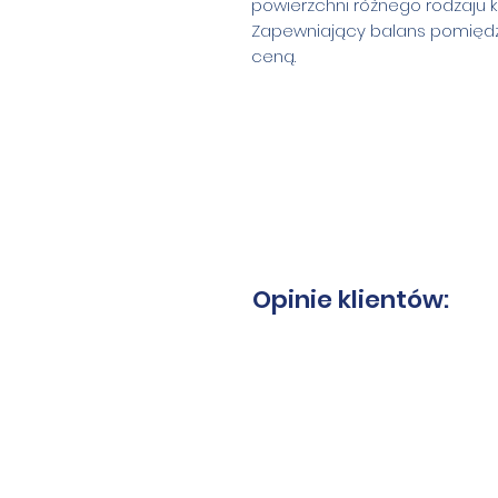
powierzchni różnego rodzaju 
Zapewniający balans pomiędzy
ceną.
Opinie klientów: