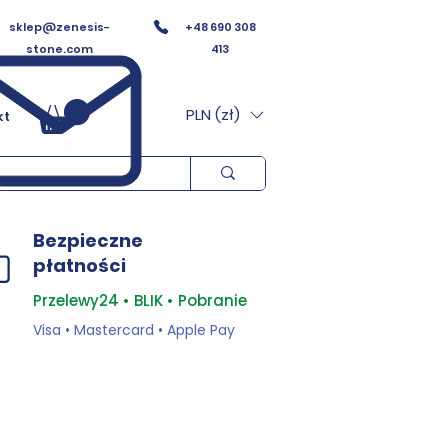
sklep@zenesis-
+48 690 308
stone.com
413
PLN (zł)
kt
Bezpieczne
płatności
Przelewy24 • BLIK • Pobranie
Visa • Mastercard • Apple Pay