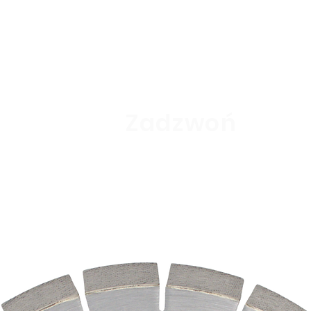
Kraj pochodze
Zastosowanie:
tania?
Zadzwoń
69
Granit
Marmur
Piaskowiec