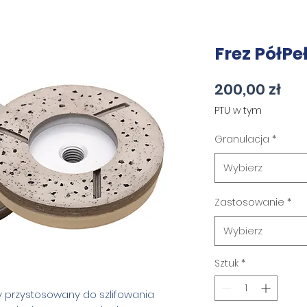
Frez PółPe
Ce
200,00 zł
PTU w tym
Granulacja
*
Wybierz
Zastosowanie
*
Wybierz
Sztuk
*
y przystosowany do szlifowania