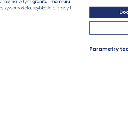
kamienia, w tym
granitu i marmuru
.
 żywotnością, szybkością pracy i
Dod
Parametry te
Średnice
Granulacje
Wysokość
segmentu
Otwór
Rodzaj dysku