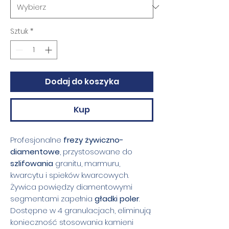
Sztuk
*
Dodaj do koszyka
Kup
Profesjonalne
frezy żywiczno-
diamentowe
, przystosowane do
szlifowania
granitu, marmuru,
kwarcytu i spieków kwarcowych.
Żywica powiędzy diamentowymi
segmentami zapełnia
gładki poler
.
Dostępne w 4 granulacjach, eliminują
konieczność stosowania kamieni