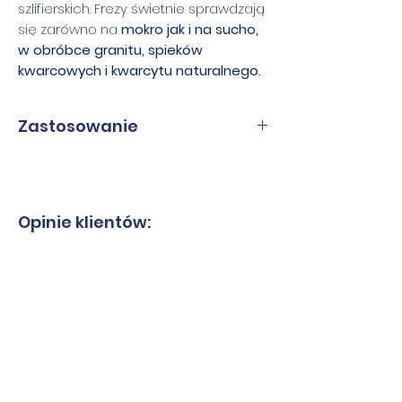
szlifierskich. Frezy świetnie sprawdzają
się zarówno na
mokro jak i na sucho,
w obróbce granitu, spieków
kwarcowych i kwarcytu naturalnego.
Zastosowanie
Średnice
100 mm
Granulacje
25/30, 50/60,
Opinie klientów:
80/100,
120/140
Grubość
7,5 mm
Otwór
m14
Rodzaj dysku
wzmocniony