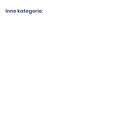
Inne kategorie:
Tarcze do granitu
Tarcze do spieków
Tarcze-kwarcyt
Tarcze-marmur