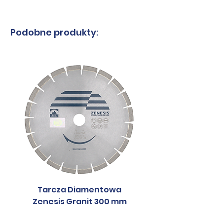
Kraj
Korea
Podobne produkty:
pochodzenia
Południowa
Tarcza Diamentowa
Tarcza Diament
Zenesis Granit 300 mm
Zenesis Granit 2