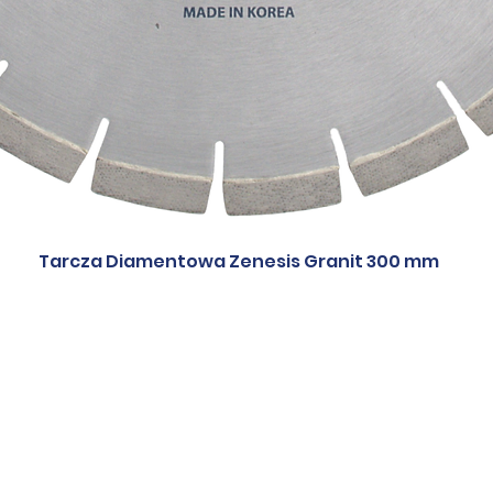
Tarcza Diamentowa Zenesis Granit 300 mm
e do spieków
Tarcze-kwarcyt
Tarcze-marm