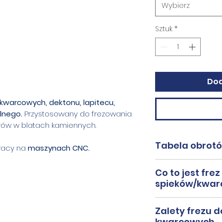
Wybierz
Sztuk
*
Dod
kwarcowych, dektonu, lapitecu,
lnego.
Przystosowany do frezowania
rów w blatach kamiennych.
Tabela obrot
racy na
maszynach CNC.
Materiał
Co to jest fr
spieków/kwar
Spieki
Frez główkowy 
Zalety frezu 
w obróbce mate
Kwarcyt
kwarcowych