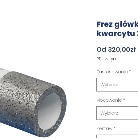
Frez głów
kwarcytu
Od
320,00zł
PTU w tym
Zastosowanie
*
Wybierz
Mocowanie
*
Wybierz
Zestaw
*