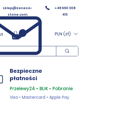
sklep@zenesis-
+48 690 308
stone.com
413
PLN (zł)
kt
Bezpieczne
płatności
Przelewy24 • BLIK • Pobranie
Visa • Mastercard • Apple Pay