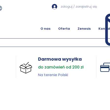
zaloguj / zarejestruj się
O nas
Oferta
Zenesis
Konta
Darmowa wysyłka
do zamówień od 200 zł
Na terenie Polski