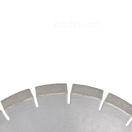
efektywne usuw
zwiększa efekt
tania?
Zadzwoń
69