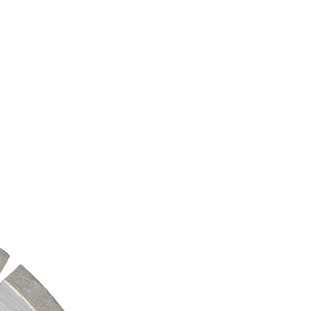
anie wiórów, co
ywność pracy.
0 308 413