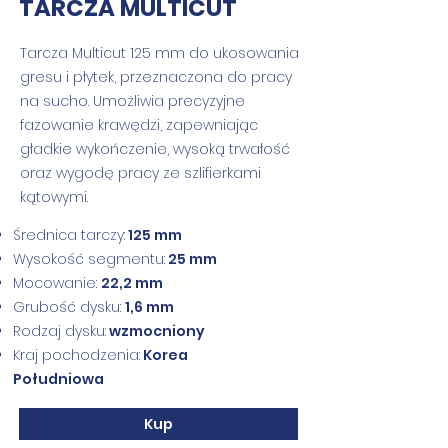
TARCZA MULTICUT
Tarcza Multicut 125 mm do ukosowania
gresu i płytek, przeznaczona do pracy
na sucho. Umożliwia precyzyjne
fazowanie krawędzi, zapewniając
gładkie wykończenie, wysoką trwałość
oraz wygodę pracy ze szlifierkami
kątowymi.
Średnica tarczy:
125 mm
Wysokość segmentu:
25 mm
Mocowanie:
22,2 mm
Grubość dysku:
1,6 mm
Rodzaj dysku:
wzmocniony
Kraj pochodzenia:
Korea
Południowa
Kup