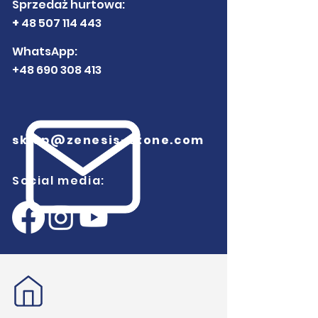
Sprzedaż hurtowa:
+
48 507 114 443
WhatsApp:
+48 690 308 413
sklep@zenesis-stone.com
Social media: