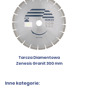
Tarcza Diamentowa
Tarcza Diament
Zenesis Granit 300 mm
Zenesis Granit 2
Inne kategorie:
Tarcze do granitu
Tarcze do spieków