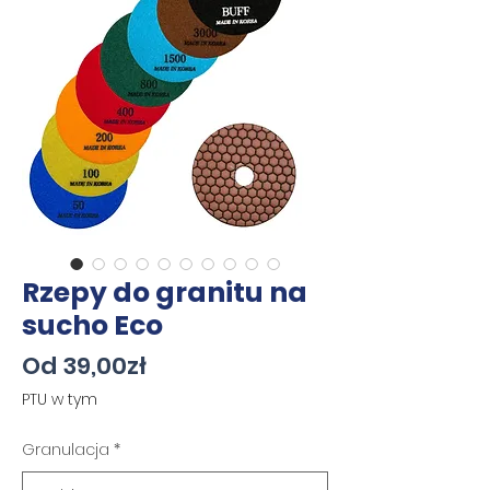
Rzepy do granitu na
sucho Eco
Cena
Od
39,00zł
Rabatowa
PTU w tym
Granulacja
*