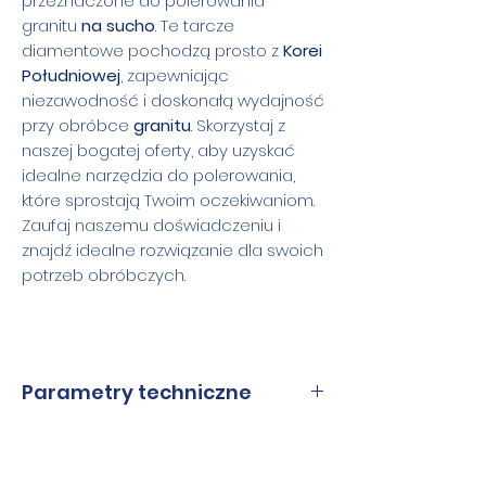
przeznaczone do polerowania
granitu
na sucho
. Te tarcze
diamentowe pochodzą prosto z
Korei
Południowej
, zapewniając
niezawodność i doskonałą wydajność
przy obróbce
granitu
. Skorzystaj z
naszej bogatej oferty, aby uzyskać
idealne narzędzia do polerowania,
które sprostają Twoim oczekiwaniom.
Zaufaj naszemu doświadczeniu i
znajdź idealne rozwiązanie dla swoich
potrzeb obróbczych.
Parametry techniczne
Średnice
100 mm