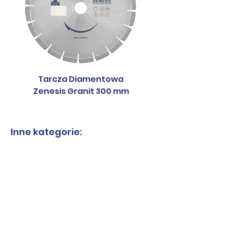
Tarcza Diamentowa
Tarcza Diament
Zenesis Granit 300 mm
Zenesis Granit 2
Inne kategorie:
Tarcze do granitu
Tarcze do spieków