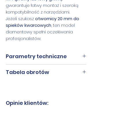
gwarantuje łatwy montaż i szeroką
kompatybilność z narzędziami.
Jeżeli szukasz
otwornicy 20 mm do
spieków kwarcowych
, ten model
diamentowy spełni oczekiwania
profesjonalistów.
Parametry techniczne
Średnice
20 mm
Tabela obrotów
Wysokość
9 mm
Średnica
Obroty RPM
segmentu
6 mm
5500
Opinie klientów:
Grubość
1 mm
8 mm
5200
Otwór
1/2 GAS +
m14
10 mm
5000