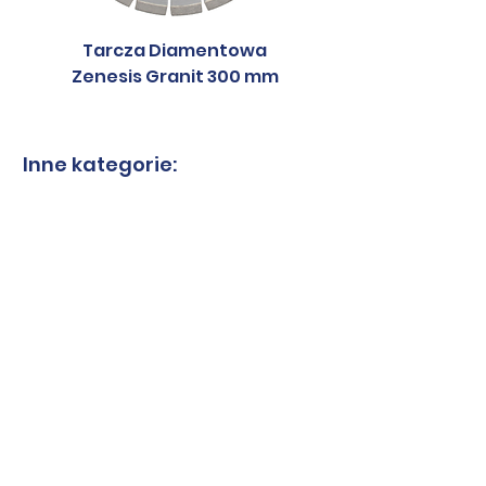
Tarcza Diamentowa
Tarcza Diament
Zenesis Granit 300 mm
Zenesis Granit 2
Inne kategorie:
Tarcze do granitu
Tarcze do spieków