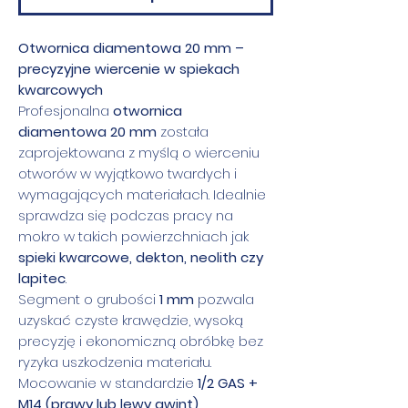
Otwornica diamentowa 20 mm –
precyzyjne wiercenie w spiekach
kwarcowych
Profesjonalna
otwornica
diamentowa 20 mm
została
zaprojektowana z myślą o wierceniu
otworów w wyjątkowo twardych i
wymagających materiałach. Idealnie
sprawdza się podczas pracy na
mokro w takich powierzchniach jak
spieki kwarcowe, dekton, neolith czy
lapitec
.
Segment o grubości
1 mm
pozwala
uzyskać czyste krawędzie, wysoką
precyzję i ekonomiczną obróbkę bez
ryzyka uszkodzenia materiału.
Mocowanie w standardzie
1/2 GAS +
M14 (prawy lub lewy gwint)