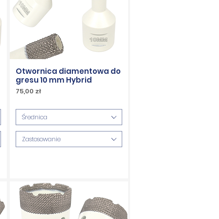
Otwornica diamentowa do
gresu 10 mm Hybrid
Cena
75,00 zł
PTU w tym
Średnica
Zastosowanie