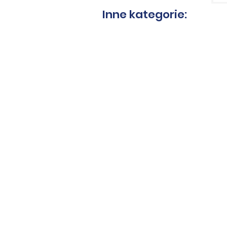
Inne kategorie:
Narzędzia do gresu
T
Piły do granitu