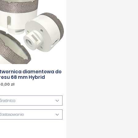
twornica diamentowa do
resu 68 mm Hybrid
ena
0,00 zł
w tym
Średnica
Zastosowanie