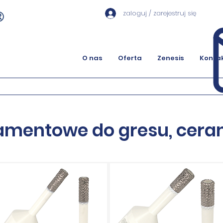
zaloguj / zarejestruj się
O nas
Oferta
Zenesis
Konta
amentowe do gresu, cera