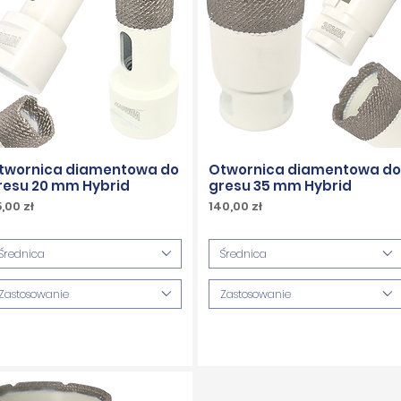
twornica diamentowa do
Otwornica diamentowa do
resu 20 mm Hybrid
gresu 35 mm Hybrid
ena
Cena
,00 zł
140,00 zł
w tym
PTU w tym
Średnica
Średnica
Zastosowanie
Zastosowanie