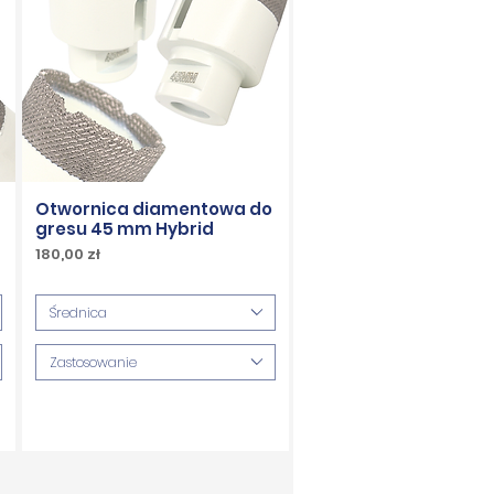
Otwornica diamentowa do
gresu 45 mm Hybrid
Cena
180,00 zł
PTU w tym
Średnica
Zastosowanie