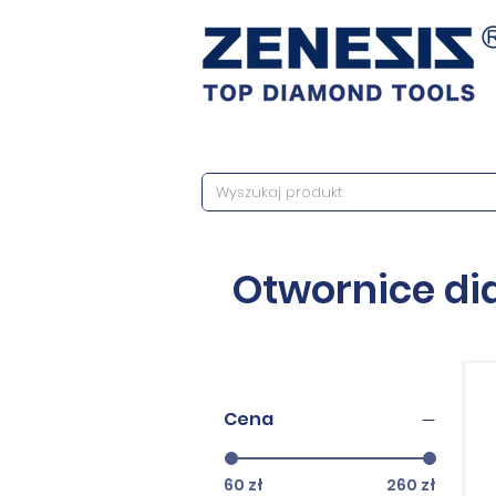
Otwornice di
Cena
60 zł
260 zł