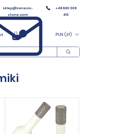
sklep@zenesis-
+48 690 308
stone.com
413
PLN (zł)
kt
miki