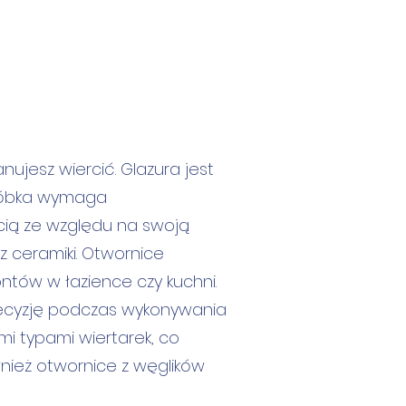
ujesz wiercić. Glazura jest
bróbka wymaga
cią ze względu na swoją
z ceramiki. Otwornice
ntów w łazience czy kuchni.
recyzję podczas wykonywania
i typami wiertarek, co
nież otwornice z węglików