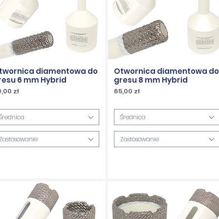
twornica diamentowa do
Otwornica diamentowa do
resu 6 mm Hybrid
gresu 8 mm Hybrid
ena
Cena
,00 zł
65,00 zł
w tym
PTU w tym
Średnica
Średnica
Zastosowanie
Zastosowanie