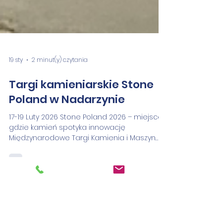
19 sty
2 minut(y) czytania
Targi kamieniarskie Stone
Poland w Nadarzynie
17-19 Luty 2026 Stone Poland 2026 – miejsce,
gdzie kamień spotyka innowację
Międzynarodowe Targi Kamienia i Maszyn
Kamieniarskich Stone Poland wracają do
Warszawy w dniach 17–19 lutego 2026 roku .
Wydarzenie to, organizowane w
prestiżowym Ptak Warsaw Expo w